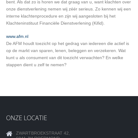
bent. Als dat zo is horen we dat graag van u, want klachten over
onze dienstverlening nemen wij zéér serieus. Zo kennen wij een
interne klachtenprocedure en zijn wij aangesloten bij het
Klachteninstituut Financiële Dienstverlening (Kifid).
www.afm.nl
De AFM houdt toezicht op het gedrag van iedereen die actief is
op de markt van sparen, lenen, beleggen en verzekeren. Wat
kunt u als consument van dit toezicht verwachten? En welke
stappen dient u zelf te nemen?
ONZE LOCATIE
ZWARTBROEKSTRAAT 42,