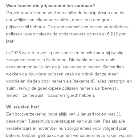
Waar komen die prijsverschillen vandaan?
Verzekeraars bieden veel verschillende basispolissen aan die
nauwelijks van elkaar verschillen, maar toch een groot
prijsverschil hebben. De premieverschillen tussen vergelijkbare
polissen liepen volgens de onderzoekers op tot wel € 212 per
jaar!
In 2023 waren er zestig basispolissen beschikbaar bij twintig
zorgverzekeraars in Nederland. Dit maakt het voor u als
consument moeilijk om de juiste keuze te maken. Bovendien
wekken de duurdere polissen vaak de indruk dat ze meer
voordelen bieden door namen als 'zekerheid', 'alles verzorgd' en
'ruim', terwijl de goedkopere polissen namen als 'bewust',
'select', 'zelfbewust', 'basis' en 'goed' hebben.
Wij regelen het!
Een zorgverzekering loopt altijd van 1 januari tot en met 31
december. Tussentijds overstappen kan dus niet. Pas als alle
verzekeraars in november hun zorgpremies voor volgend jaar
bekend hebben gemaakt, kunnen we samen met u kijken wat de