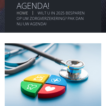
AGENDA!
HOME
WILT U IN 2025 BESPAREN
OP UW ZORGVERZEKERING? PAK DAN
NU UW AGENDA!