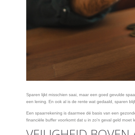
Sparen lijkt misschien saai, maar een goed gevulde spaarr
een lening. En ook al is de rente wat gedaald, sparen blij
Een spaarrekening is daarmee dé basis van een gezonde
financiële buffer voorkomt dat u in zo'n geval geld moe
VEILIGHEID BOVEN 