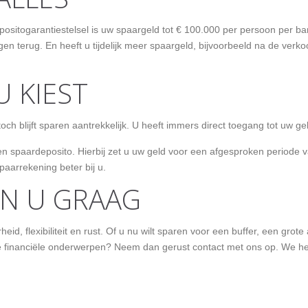
depositogarantiestelsel is uw spaargeld tot € 100.000 per persoon per
en terug. En heeft u tijdelijk meer spaargeld, bijvoorbeeld na de verk
U KIEST
och blijft sparen aantrekkelijk. U heeft immers direct toegang tot uw gel
en spaardeposito. Hierbij zet u uw geld voor een afgesproken periode va
aarrekening beter bij u.
EN U GRAAG
d, flexibiliteit en rust. Of u nu wilt sparen voor een buffer, een grote 
ere financiële onderwerpen? Neem dan gerust contact met ons op. We h