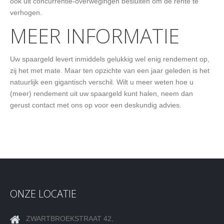
ook uit concurrentie-overwegingen besluiten om de rente te
verhogen.
MEER INFORMATIE
Uw spaargeld levert inmiddels gelukkig wel enig rendement op,
zij het met mate. Maar ten opzichte van een jaar geleden is het
natuurlijk een gigantisch verschil. Wilt u meer weten hoe u
(meer) rendement uit uw spaargeld kunt halen, neem dan
gerust contact met ons op voor een deskundig advies.
ONZE LOCATIE
ZWARTBROEKSTRAAT 42,