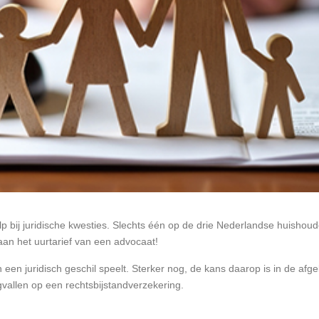
lp bij juridische kwesties. Slechts één op de drie Nederlandse huishoud
 aan het uurtarief van een advocaat!
 een juridisch geschil speelt. Sterker nog, de kans daarop is in de af
gvallen op een rechtsbijstandverzekering.