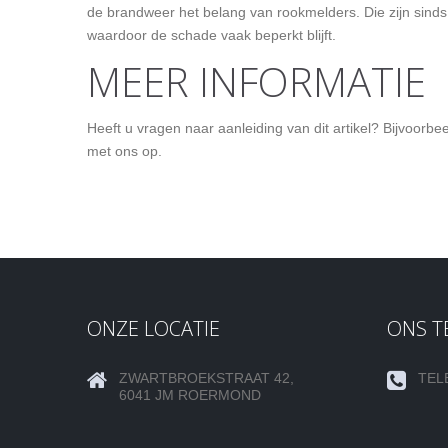
de brandweer het belang van rookmelders. Die zijn sinds
waardoor de schade vaak beperkt blijft.
MEER INFORMATIE
Heeft u vragen naar aanleiding van dit artikel? Bijvoor
met ons op.
ONZE LOCATIE
ONS 
ZWARTBROEKSTRAAT 42,
TEL
6041 JM ROERMOND