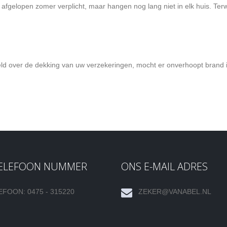
 afgelopen zomer verplicht, maar hangen nog lang niet in elk huis. Ter
beeld over de dekking van uw verzekeringen, mocht er onverhoopt bran
TELEFOON NUMMER
ONS E-MAIL ADRES
EFOON: 0475 - 315220
ZEKER@VANABEL.NL