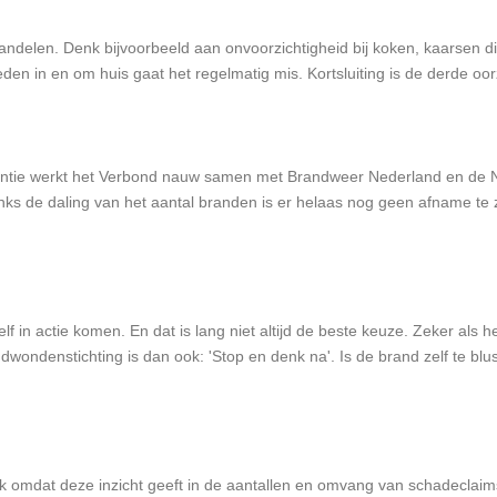
handelen. Denk bijvoorbeeld aan onvoorzichtigheid bij koken, kaarsen di
den in en om huis gaat het regelmatig mis. Kortsluiting is de derde o
entie werkt het Verbond nauw samen met Brandweer Nederland en de N
s de daling van het aantal branden is er helaas nog geen afname te z
lf in actie komen. En dat is lang niet altijd de beste keuze. Zeker als
andwondenstichting is dan ook: 'Stop en denk na'. Is de brand zelf te 
ijk omdat deze inzicht geeft in de aantallen en omvang van schadeclaim