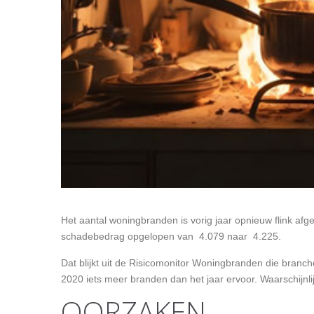
Het aantal woningbranden is vorig jaar opnieuw flink a
schadebedrag opgelopen van  4.079 naar  4.225.
Dat blijkt uit de Risicomonitor Woningbranden die branch
2020 iets meer branden dan het jaar ervoor. Waarschijnlij
OORZAKEN