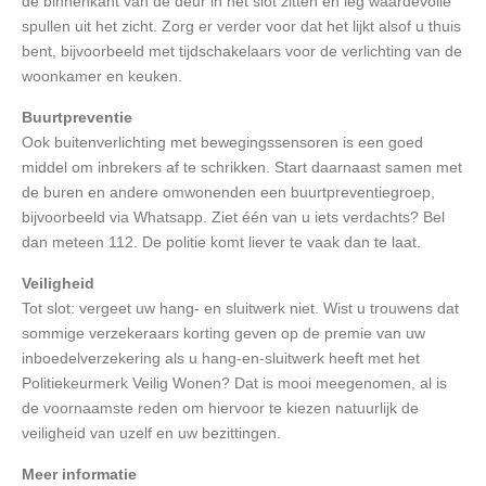
de binnenkant van de deur in het slot zitten en leg waardevolle
spullen uit het zicht. Zorg er verder voor dat het lijkt alsof u thuis
bent, bijvoorbeeld met tijdschakelaars voor de verlichting van de
woonkamer en keuken.
Buurtpreventie
Ook buitenverlichting met bewegingssensoren is een goed
middel om inbrekers af te schrikken. Start daarnaast samen met
de buren en andere omwonenden een buurtpreventiegroep,
bijvoorbeeld via Whatsapp. Ziet één van u iets verdachts? Bel
dan meteen 112. De politie komt liever te vaak dan te laat.
Veiligheid
Tot slot: vergeet uw hang- en sluitwerk niet. Wist u trouwens dat
sommige verzekeraars korting geven op de premie van uw
inboedelverzekering als u hang-en-sluitwerk heeft met het
Politiekeurmerk Veilig Wonen? Dat is mooi meegenomen, al is
de voornaamste reden om hiervoor te kiezen natuurlijk de
veiligheid van uzelf en uw bezittingen.
Meer informatie