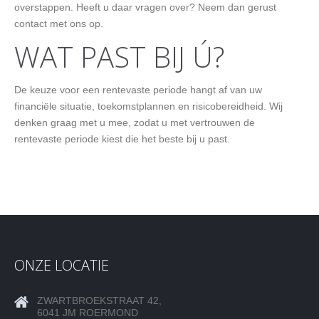
overstappen. Heeft u daar vragen over? Neem dan gerust
contact met ons op.
WAT PAST BIJ Ú?
De keuze voor een rentevaste periode hangt af van uw
financiële situatie, toekomstplannen en risicobereidheid. Wij
denken graag met u mee, zodat u met vertrouwen de
rentevaste periode kiest die het beste bij u past.
ONZE LOCATIE
ZWARTBROEKSTRAAT 42,
6041 JM ROERMOND