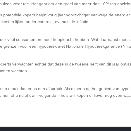
 huizen weer toe. Het gaat om een groei van meer dan 10% ten opzicht
 potentiële kopers begin vorig jaar voorzichtiger vanwege de energiecr
kosten lijken onder controle, evenals de inflatie.
door veel consumenten meer koopkracht hebben. Wat daarnaast meespe
 grenzen voor een hypotheek met Nationale Hypotheekgarantie (NHG)
Experts verwachten echter dat deze in de tweede helft van dit jaar om
kunnen wachten.
op en maak dan eens een afspraak. Als experts op het gebied van hypo
en of u nu al uw – volgende – huis wilt kopen of liever nog even wac