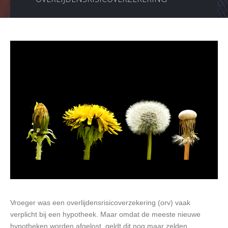
Vroeger was een overlijdensrisicoverzekering (orv) vaak
verplicht bij een hypotheek. Maar omdat de meeste nieuwe
hypotheken worden afgelost, geldt dit nog maar zelden.