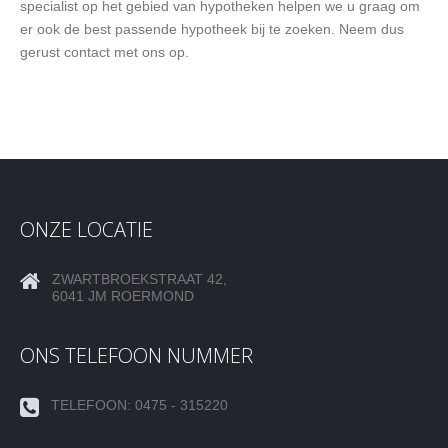
specialist op het gebied van hypotheken helpen we u graag om
er ook de best passende hypotheek bij te zoeken. Neem dus
gerust contact met ons op.
ONZE LOCATIE
ZWARTBROEKSTRAAT 42,
6041 JM ROERMOND
ONS TELEFOON NUMMER
TELEFOON: 0475 - 315220