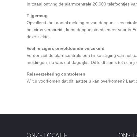
In totaal ontving de alarmcentrale 26.000 telefoontjes 
Tijgermug
Opvallend: het aantal meldingen van dengue – een virale
het virus verspreidt, komt dengue steeds meer voor in 
deze ziekte.
Veel reizigers onvoldoende verzekerd
Verder ziet de alarmcentrale een flinke stijging van het
meldingen, nu was dat dagelijks. Dit leidt soms tot schri
Reisverzekering controleren
Wilt u voorkomen dat dit laatste u kan overkomen? Laat o
ONZE LOCATIE
ONS 