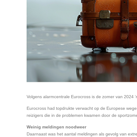
Volgens alarmcentrale Eurocross is de zomer van 2024 ‘re
Eurocross had topdrukte verwacht op de Europese wegen 
reizigers die in de problemen kwamen door de sportzomer
Weinig meldingen noodweer
Daarnaast was het aantal meldingen als gevolg van extre