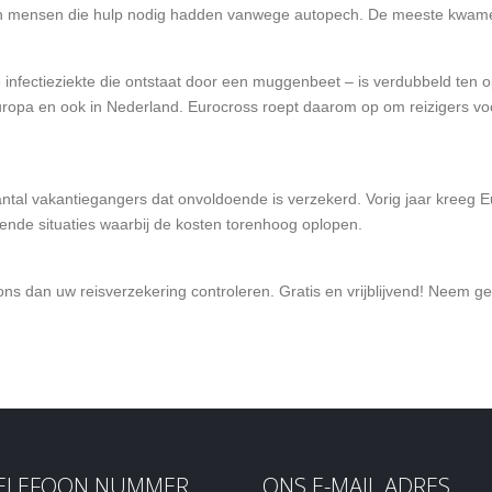
van mensen die hulp nodig hadden vanwege autopech. De meeste kwamen u
 infectieziekte die ontstaat door een muggenbeet – is verdubbeld ten 
Europa en ook in Nederland. Eurocross roept daarom op om reizigers v
 aantal vakantiegangers dat onvoldoende is verzekerd. Vorig jaar kreeg 
jnende situaties waarbij de kosten torenhoog oplopen.
ns dan uw reisverzekering controleren. Gratis en vrijblijvend! Neem g
TELEFOON NUMMER
ONS E-MAIL ADRES