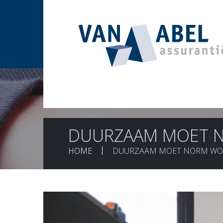
DUURZAAM MOET N
HOME
DUURZAAM MOET NORM WOR