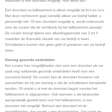
Misschien is een doorstart mogelijk. Hoe werkt dat?
Een doorstart na faillissement is alleen mogelijk bij bv’s en nv’s.
Met deze rechtsvorm gaat namelijk alleen uw bedrijf failliet, u
persoonlijk niet. Of een doorstart mogelijk is, wordt onderzocht
door de curator die de rechtbank bij het faillissement aanwijst.
De curator brengt tijdens een afkoelingsperiode van 2 tot 4
maanden de financiële situatie van uw bedrijf in kaart.
Schuldeisers kunnen dan geen geld of goederen van uw bedrijf
eisen.
Genoeg gezonde onderdelen
Een curator kan mogelijkheden zien voor een doorstart als uw
zaak nog voldoende gezonde onderdelen heeft voor een
succesvol bedrijf. De curator kan de doorstart trouwens ook
aanvechten als hij van mening is dat de schuldeisers benadeeld
worden. Of omdat u al met de doorstart begint voordat het
faillissement is uitgesproken. Ook wanneer u als bestuurder
aansprakelijk gesteld bent voor het faillissement, is een
doorstart niet mogelijk. Behoort een doorstart tot de
mogelijkheden, dan maakt u een doorstartplan. Dat vormt de