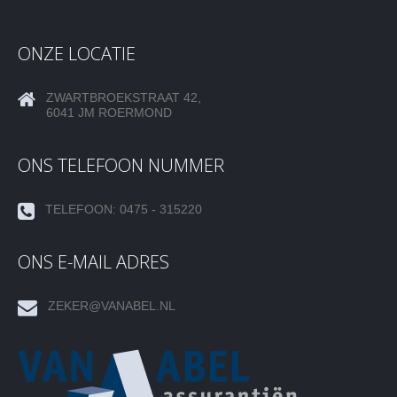
ONZE LOCATIE
ZWARTBROEKSTRAAT 42,
6041 JM ROERMOND
ONS TELEFOON NUMMER
TELEFOON: 0475 - 315220
ONS E-MAIL ADRES
ZEKER@VANABEL.NL