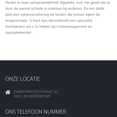
Verder is vaak aansprakelijkheid afgedekt, voor het geval dat er
door de aanval schade is ontstaan bij anderen. En ten slotte
dekt een cyberverzekering de kosten die komen kijken bij
imagoschade. U kunt dan bijvoorbeeld een specialist
inschakelen om u te helpen bij crisismanagement en
reputatieherstel.
ONZE LOCATIE
ZWARTBROEKSTRAAT 42,
6041 JM ROERMOND
ONS TELEFOON NUMMER