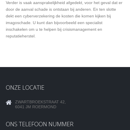
Verder is vaak aansprakelijkheid afgedekt, voor het geval dat er
door de aanval schade is ontstaan bij anderen. En ten slotte
dekt een cyberverzekering de kosten die komen kijken bij
imagoschade. U kunt dan bijvoorbeeld een specialist
inschakelen om u te helpen bij crisismanagement en
reputatieherstel.
ONZE LOCATIE
ZWARTBROEKSTRAAT 42,
6041 JM ROERMOND
ONS TELEFOON NUMMER