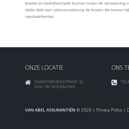
boetes en bedrijfsschade kunnen onder de verzekering val
slotte dekt een cyberverzekering de kosten die komen ki
reputatieherstel.
ONZE LOCATIE
ONS 
ZWARTBROEKSTRAAT 42,
TEL
6041 JM ROERMOND
VAN ABEL ASSURANTIËN
© 2026 |
Privacy Policy
|
D