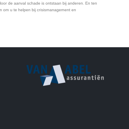
door de aanval schade is ontstaan bij anderen. En ten
en om u te helpen bij crisismanagement en