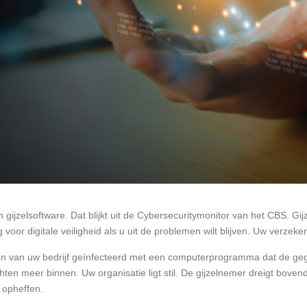
gijzelsoftware. Dat blijkt uit de Cybersecuritymonitor van het CBS. Gi
voor digitale veiligheid als u uit de problemen wilt blijven. Uw verzeke
en van uw bedrijf geïnfecteerd met een computerprogramma dat de gege
n meer binnen. Uw organisatie ligt stil. De gijzelnemer dreigt bovend
n opheffen.