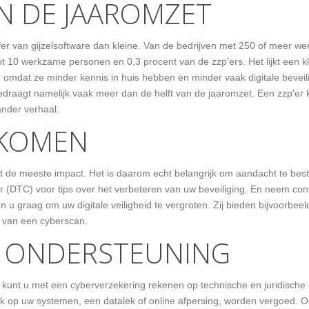
N DE JAAROMZET
offer van gijzelsoftware dan kleine. Van de bedrijven met 250 of meer
tot 10 werkzame personen en 0,3 procent van de zzp'ers. Het lijkt een 
r omdat ze minder kennis in huis hebben en minder vaak digitale beveili
draagt namelijk vaak meer dan de helft van de jaaromzet. Een zzp'er k
ander verhaal.
RKOMEN
jn met de meeste impact. Het is daarom echt belangrijk om aandacht te b
er (DTC) voor tips over het verbeteren van uw beveiliging. En neem c
u graag om uw digitale veiligheid te vergroten. Zij bieden bijvoorbeel
k van een cyberscan.
 ONDERSTEUNING
 kunt u met een cyberverzekering rekenen op technische en juridische 
uk op uw systemen, een datalek of online afpersing, worden vergoed. O