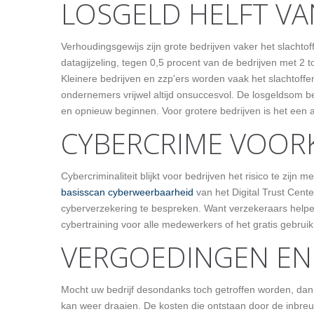
LOSGELD HELFT VA
Verhoudingsgewijs zijn grote bedrijven vaker het slacht
datagijzeling, tegen 0,5 procent van de bedrijven met 2 
Kleinere bedrijven en zzp'ers worden vaak het slachtoffe
ondernemers vrijwel altijd onsuccesvol. De losgeldsom be
en opnieuw beginnen. Voor grotere bedrijven is het een 
CYBERCRIME VOO
Cybercriminaliteit blijkt voor bedrijven het risico te zi
basisscan cyberweerbaarheid
van het Digital Trust Cent
cyberverzekering te bespreken. Want verzekeraars helpen 
cybertraining voor alle medewerkers of het gratis gebrui
VERGOEDINGEN EN
Mocht uw bedrijf desondanks toch getroffen worden, dan
kan weer draaien. De kosten die ontstaan door de inbre