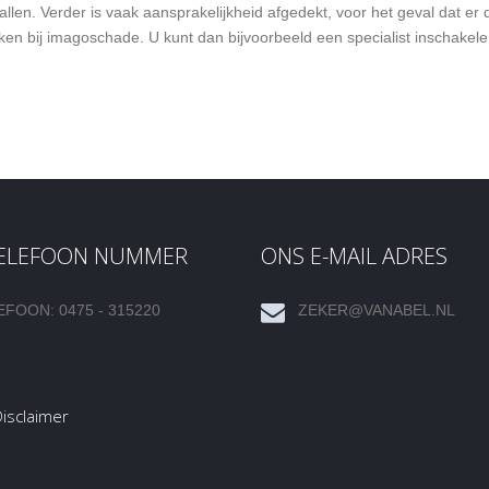
len. Verder is vaak aansprakelijkheid afgedekt, voor het geval dat er 
jken bij imagoschade. U kunt dan bijvoorbeeld een specialist inschakel
TELEFOON NUMMER
ONS E-MAIL ADRES
EFOON: 0475 - 315220
ZEKER@VANABEL.NL
isclaimer