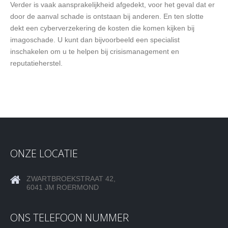
Verder is vaak aansprakelijkheid afgedekt, voor het geval dat er
door de aanval schade is ontstaan bij anderen. En ten slotte
dekt een cyberverzekering de kosten die komen kijken bij
imagoschade. U kunt dan bijvoorbeeld een specialist
inschakelen om u te helpen bij crisismanagement en
reputatieherstel.
ONZE LOCATIE
ZWARTBROEKSTRAAT 42,
6041 JM ROERMOND
ONS TELEFOON NUMMER