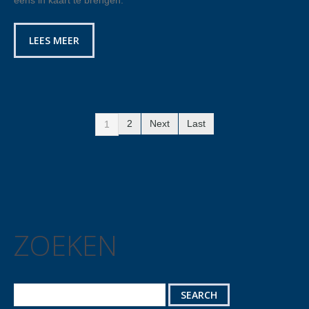
eens in kaart te brengen.
LEES MEER
2
Next
Last
1
ZOEKEN