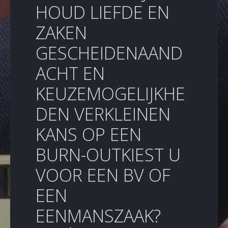
HOUD LIEFDE EN
ZAKEN
GESCHEIDENAAND
ACHT EN
KEUZEMOGELIJKHE
DEN VERKLEINEN
KANS OP EEN
BURN-OUTKIEST U
VOOR EEN BV OF
EEN
EENMANSZAAK?